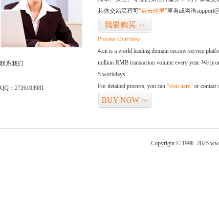
具体交易流程可
“点击这里”
查看或咨询support@
我要购买
>>
Process Overview:
4.cn is a world leading domain escrow service plat
million RMB transaction volume every year. We promi
联系我们
5 workdays.
For detailed process, you can
“visit here”
or contact
QQ：2726103981
BUY NOW
>>
Copyright © 1998 -2025 www