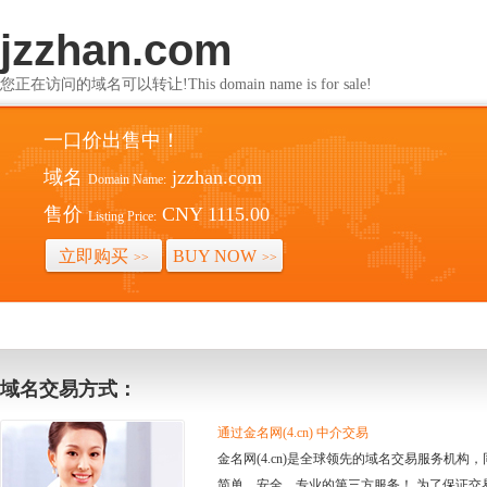
jzzhan.com
您正在访问的域名可以转让!This domain name is for sale!
一口价出售中！
域名
jzzhan.com
Domain Name:
售价
CNY 1115.00
Listing Price:
立即购买
BUY NOW
>>
>>
域名交易方式：
通过金名网(4.cn) 中介交易
金名网(4.cn)是全球领先的域名交易服务机
简单、安全、专业的第三方服务！ 为了保证交